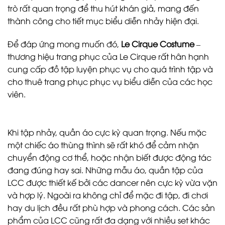
trò rất quan trọng để thu hút khán giả, mang đến
thành công cho tiết mục biểu diễn nhảy hiện đại.
Để đáp ứng mong muốn đó,
Le Cirque Costume
–
thương hiệu trang phục của Le Cirque rất hân hạnh
cung cấp đồ tập luyện phục vụ cho quá trình tập và
cho thuê trang phục phục vụ biểu diễn của các học
viên.
Khi tập nhảy, quần áo cực kỳ quan trọng. Nếu mặc
một chiếc áo thùng thình sẽ rất khó để cảm nhận
chuyển động cơ thể, hoặc nhận biết được động tác
đang đúng hay sai. Những mẫu áo, quần tập của
LCC được thiết kế bởi các dancer nên cực kỳ vừa vặn
và hợp lý. Ngoài ra không chỉ để mặc đi tập, đi chơi
hay du lịch đều rất phù hợp và phong cách. Các sản
phẩm của LCC cũng rất đa dạng với nhiều set khác