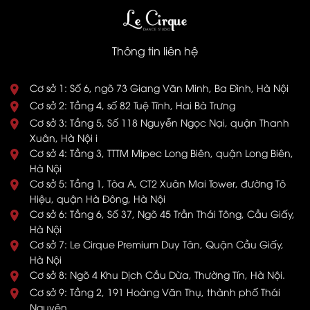
Thông tin liên hệ
Cơ sở 1: Số 6, ngõ 73 Giang Văn Minh, Ba Đình, Hà Nội
Cơ sở 2: Tầng 4, số 82 Tuệ Tĩnh, Hai Bà Trưng
Cơ sở 3: Tầng 5, Số 118 Nguyễn Ngọc Nại, quận Thanh
Xuân, Hà Nội i
Cơ sở 4: Tầng 3, TTTM Mipec Long Biên, quận Long Biên,
Hà Nội
Cơ sở 5: Tầng 1, Tòa A, CT2 Xuân Mai Tower, đường Tô
Hiệu, quận Hà Đông, Hà Nội
Cơ sở 6: Tầng 6, Số 37, Ngõ 45 Trần Thái Tông, Cầu Giấy,
Hà Nội
Cơ sở 7: Le Cirque Premium Duy Tân, Quận Cầu Giấy,
Hà Nội
Cơ sở 8: Ngõ 4 Khu Dịch Cầu Dừa, Thường Tín, Hà Nội.
Cơ sở 9: Tầng 2, 191 Hoàng Văn Thụ, thành phố Thái
Nguyên