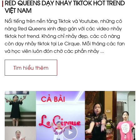
RED QUEENS DẠY NHẢY TIKTOK HOT TREND
VIỆT NAM
Nổi tiếng trên nền tảng Tiktok và Youtube, những cô
nàng Red Queens xinh đẹp gán với các video nhảy
tiktok hot trend. Không chỉ nhảy đẹp, các cô nàng
còn dạy nhảy tiktok tại Le Cirque. Mỗi tháng các fan
và học viên luôn đón chờ các phần nhảy ...
Tìm hiểu thêm