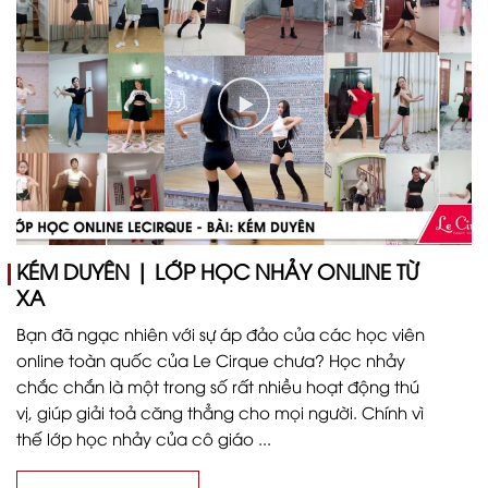
KÉM DUYÊN | LỚP HỌC NHẢY ONLINE TỪ
XA
Bạn đã ngạc nhiên với sự áp đảo của các học viên
online toàn quốc của Le Cirque chưa? Học nhảy
chắc chắn là một trong số rất nhiều hoạt động thú
vị, giúp giải toả căng thẳng cho mọi người. Chính vì
thế lớp học nhảy của cô giáo ...