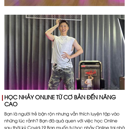
HỌC NHẢY ONLINE TỪ CƠ BẢN ĐẾN NÂNG
CAO
Bạn là người trẻ bận rộn nhưng vẫn thích luyện tập vào
những lúc rảnh? Bạn đã quá quen với việc học Online
sau thời kỳ Covid-19 Bạn muốn tự học nhảy Online tại nhà