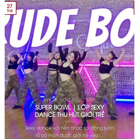
27
Th8
KHOÁ HỌC TRỰC TIẾP
SUPER BOWL | LỚP SEXY
DANCE THU HÚT GIỚI TRẺ
Sexy dance với nền nhạc sôi động luôn
là bộ môn được giới trẻ yêu ...