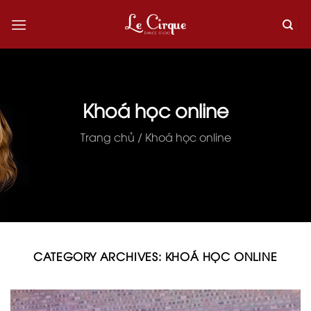
Skip
to
content
Khoá học online
Trang chủ
/
Khoá học online
CATEGORY ARCHIVES:
KHOÁ HỌC ONLINE