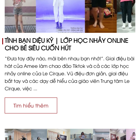
TÌNH BẠN DIỆU KỲ | LỚP HỌC NHẢY ONLINE
CHO BÉ SIÊU CUỐN HÚT
“Đưa tay đây nào, mãi bên nhau bạn nhớ!”. Giai điệu bài
hát của Amee làm chao đảo Tiktok và cả các lớp học
nhảy online của Le Cirque. Vũ điệu đơn giản, giai điệu
bắt tay và các dạy dễ hiểu của giáo viên Trung tâm Le
Cirque, việc ...
Tìm hiểu thêm