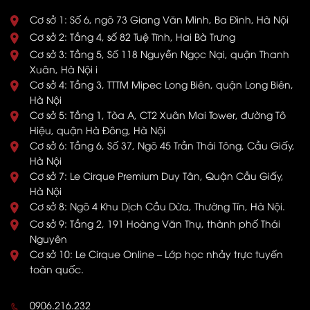
Cơ sở 1: Số 6, ngõ 73 Giang Văn Minh, Ba Đình, Hà Nội
Cơ sở 2: Tầng 4, số 82 Tuệ Tĩnh, Hai Bà Trưng
Cơ sở 3: Tầng 5, Số 118 Nguyễn Ngọc Nại, quận Thanh
Xuân, Hà Nội i
Cơ sở 4: Tầng 3, TTTM Mipec Long Biên, quận Long Biên,
Hà Nội
Cơ sở 5: Tầng 1, Tòa A, CT2 Xuân Mai Tower, đường Tô
Hiệu, quận Hà Đông, Hà Nội
Cơ sở 6: Tầng 6, Số 37, Ngõ 45 Trần Thái Tông, Cầu Giấy,
Hà Nội
Cơ sở 7: Le Cirque Premium Duy Tân, Quận Cầu Giấy,
Hà Nội
Cơ sở 8: Ngõ 4 Khu Dịch Cầu Dừa, Thường Tín, Hà Nội.
Cơ sở 9: Tầng 2, 191 Hoàng Văn Thụ, thành phố Thái
Nguyên
Cơ sở 10: Le Cirque Online – Lớp học nhảy trực tuyến
toàn quốc.
0906.216.232