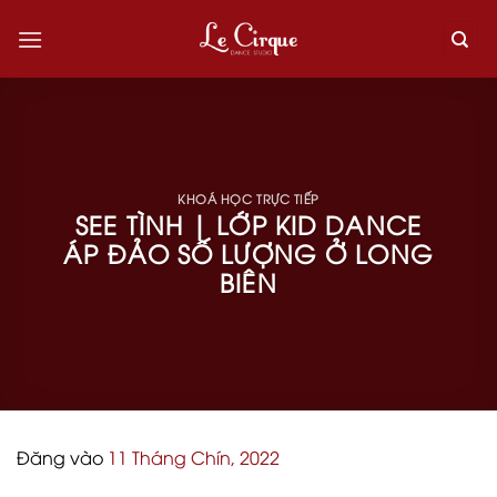
Skip
to
content
KHOÁ HỌC TRỰC TIẾP
SEE TÌNH | LỚP KID DANCE
ÁP ĐẢO SỐ LƯỢNG Ở LONG
BIÊN
Đăng vào
11 Tháng Chín, 2022