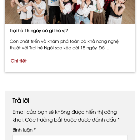
Trại hè 15 ngày có gì thú vị?
Con phát triển và khám phá toàn bộ khả năng nghệ
thuật với Trại hè Ngôi sao kéo dài 15 ngày. Đối ...
Chi tiết
Trả lời
Email của bạn sẽ không được hiển thị công
khai.
Các trường bắt buộc được đánh dấu
*
Bình luận
*