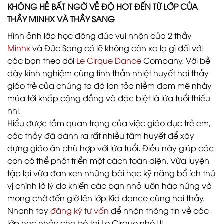
KHÔNG HỀ BẤT NGỜ VỀ ĐỘ HOT ĐẾN TỪ LỚP CỦA
THẦY MINHX VÀ THẦY SANG
Hình ảnh lớp học đông đúc vui nhộn của 2 thầy
Minhx
và Đức Sang có lẽ không còn xa lạ gì đối với
các bạn theo dõi
Le Cirque Dance
Company. Với bề
dày kinh nghiệm cùng tinh thần nhiệt huyết hai thầy
giáo trẻ của chúng ta đã lan tỏa niềm đam mê nhảy
múa tới khắp cộng đồng và đặc biệt là lứa tuổi thiếu
nhi.
Hiểu được tầm quan trọng của việc giáo dục trẻ em,
các thầy đã dành ra rất nhiều tâm huyết để xây
dựng giáo án phù hợp với lứa tuổi. Điều này giúp các
con có thể phát triển một cách toàn diện. Vừa luyện
tập lại vừa đan xen những bài học kỹ năng bổ ích thú
vị chính là lý do khiến các bạn nhỏ luôn hào hứng và
mong chờ đến giờ lên lớp Kid dance cùng hai thầy.
Nhanh tay
đăng ký tư vấn
để nhận thông tin về các
lớp học nhảy cho bé tại Le Cirque nhé !!!