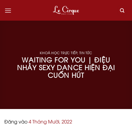
Skip
to
content
KHOÁ HỌC TRỰC TIẾP
,
TIN TỨC
WAITING FOR YOU | ĐIỆU
NHẢY SEXY DANCE HIỆN ĐẠI
CUỐN HÚT
Đăng vào
4 Tháng Mười, 2022