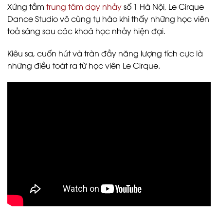
Xứng tầm
trung tâm dạy nhảy
số 1 Hà Nội, Le Cirque
Dance Studio vô cùng tự hào khi thấy những học viên
toả sáng sau các khoá học nhảy hiện đại.
Kiêu sa, cuốn hút và tràn đầy năng lượng tích cực là
những điều toát ra từ học viên Le Cirque.