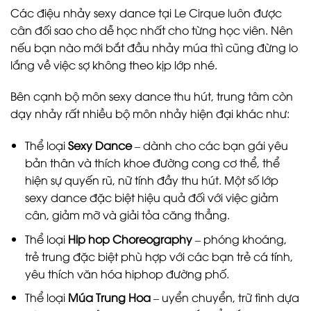
Các điệu nhảy sexy dance tại Le Cirque luôn được
cân đối sao cho dễ học nhất cho từng học viên. Nên
nếu bạn nào mới bắt đầu nhảy múa thì cũng đừng lo
lắng về việc sợ không theo kịp lớp nhé.
Bên cạnh bộ môn sexy dance thu hút, trung tâm còn
dạy nhảy rất nhiều bộ môn nhảy hiện đại khác như:
Thể loại
Sexy Dance
– dành cho các bạn gái yêu
bản thân và thích khoe đường cong cơ thể, thể
hiện sự quyến rũ, nữ tính đầy thu hút. Một số lớp
sexy dance đặc biệt hiệu quả đối với việc giảm
cân, giảm mỡ và giải tỏa căng thẳng.
Thể loại
Hip hop Choreography
– phóng khoáng,
trẻ trung đặc biệt phù hợp với các bạn trẻ cá tính,
yêu thích văn hóa hiphop đường phố.
Thể loại
Múa Trung Hoa
– uyển chuyển, trữ tình dựa