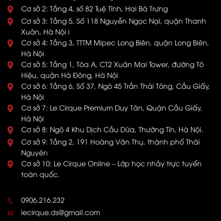
Cơ sở 2: Tầng 4, số 82 Tuệ Tĩnh, Hai Bà Trưng
Cơ sở 3: Tầng 5, Số 118 Nguyễn Ngọc Nại, quận Thanh
Xuân, Hà Nội i
Cơ sở 4: Tầng 3, TTTM Mipec Long Biên, quận Long Biên,
Hà Nội
Cơ sở 5: Tầng 1, Tòa A, CT2 Xuân Mai Tower, đường Tô
Hiệu, quận Hà Đông, Hà Nội
Cơ sở 6: Tầng 6, Số 37, Ngõ 45 Trần Thái Tông, Cầu Giấy,
Hà Nội
Cơ sở 7: Le Cirque Premium Duy Tân, Quận Cầu Giấy,
Hà Nội
Cơ sở 8: Ngõ 4 Khu Dịch Cầu Dừa, Thường Tín, Hà Nội.
Cơ sở 9: Tầng 2, 191 Hoàng Văn Thụ, thành phố Thái
Nguyên
Cơ sở 10: Le Cirque Online – Lớp học nhảy trực tuyến
toàn quốc.
0906.216.232
lecirque.ds@gmail.com