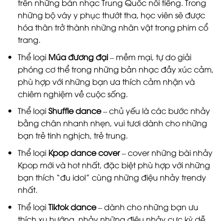
trên những bản nhạc Trung Quốc nổi tiếng. Trong
những bộ váy y phục thướt tha, học viên sẽ được
hóa thân trở thành những nhân vật trong phim cổ
trang.
Thể loại
Múa đương đại
– mềm mại, tự do giải
phóng cơ thể trong những bản nhạc đầy xúc cảm,
phù hợp với những bạn ưa thích cảm nhận và
chiêm nghiệm về cuộc sống.
Thể loại
Shuffle dance
– chủ yếu là các bước nhảy
bằng chân nhanh nhẹn, vui tươi dành cho những
bạn trẻ tinh nghịch, trẻ trung.
Thể loại
Kpop dance cover
– cover những bài nhảy
Kpop mới và hot nhất, đặc biệt phù hợp với những
bạn thích “đu idol” cùng những điệu nhảy trendy
nhất.
Thể loại
Tiktok dance
– dành cho những bạn ưu
thích xu hướng, nhảy những điệu nhảy cực kỳ dễ